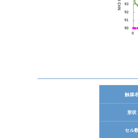
触媒
形状
セル