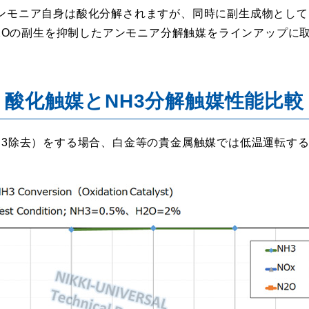
モニア自身は酸化分解されますが、同時に副生成物としてN
N2Oの副生を抑制したアンモニア分解触媒をラインアップに
酸化触媒とNH3分解触媒性能比較
3除去）をする場合、白金等の貴金属触媒では低温運転するこ