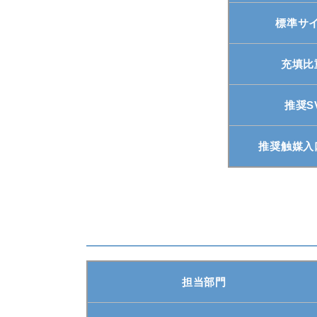
標準サ
充填比
推奨S
推奨触媒入
担当部門