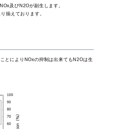
Ox及びN2Oが副生します。
取り揃えております。
とによりNOxの抑制は出来てもN2Oは生