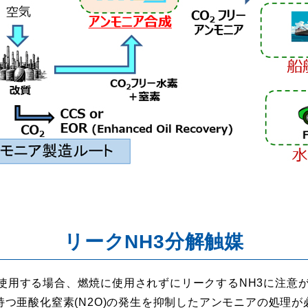
リークNH3分解触媒
を使用する場合、燃焼に使用されずにリークするNH3に注意
を持つ亜酸化窒素(N2O)の発生を抑制したアンモニアの処理