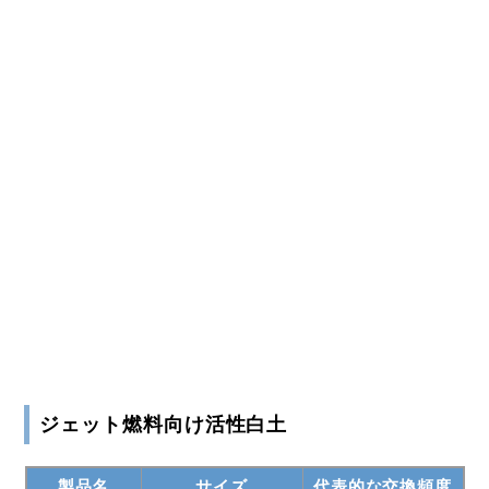
製品名
適用エリア
代表的な交換頻度
C9+アロマ(BI
ACTAL20X
4～8ヶ月
>800)
ベンゼン、ベンゼ
ン・トルエン、
12～24ヶ月
BTX
ACTAL20
混合キシレン
5～12ヶ月
ベンゼン中の窒素
24ヶ月程度
除去
キシレン異性化装
ACTAL10
24～28ヶ月
置の循環ループ
ジェット燃料向け活性白土
製品名
サイズ
代表的な交換頻度