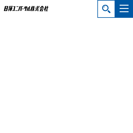
活性白土
ホーム
>
製品・サービス
>
石油精製・石油化学分野
> 化成
品 > 活性白土
当社では
CLARIANT
社製の高性能の活性白土を国内外の
ユーザーに販売しています。CLARIANT社製白土製品
は、BTX中のオレフィン除去、あるいはベンゼン中の窒
素除去など、あらゆる用途に使用されています。
アロマプロセス向け活性白土