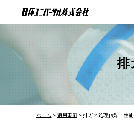
排
ホーム
>
適用事例
> 排ガス処理触媒 性