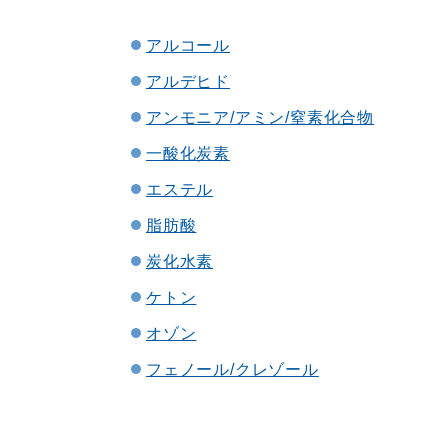
アルコール
アルデヒド
アンモニア/アミン/窒素化合物
一酸化炭素
エステル
脂肪酸
炭化水素
ケトン
オゾン
フェノール/クレゾール