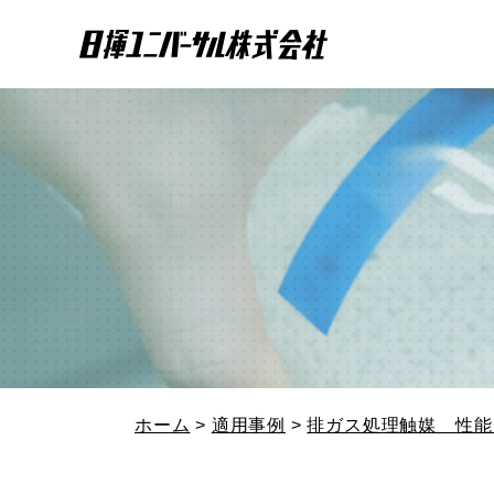
ホーム
>
適用事例
>
排ガス処理触媒 性能