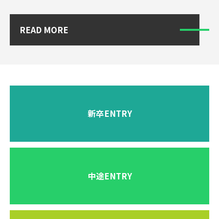
READ MORE
新卒ENTRY
中途ENTRY