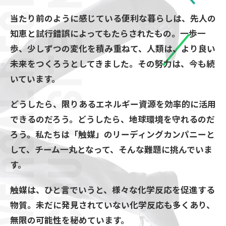
-UNIVERSAL RECRUIT SITE
当たり前のように感じている便利な暮らしは、
先人の
知恵と試行錯誤によってもたらされたもの。
一歩一
歩、少しずつの変化を積み重ねて、
人類は、より良い
未来をつくろうとしてきました。
その努力は、今も続
いています。
どうしたら、限りあるエネルギー資源を
効率的に活用
できるのだろう。
どうしたら、地球環境を守れるのだ
ろう。
私たちは「触媒」のリーディングカンパニーと
して、
チーム一丸となって、そんな難題に挑んでいま
す。
触媒は、ひと言でいうと、様々な化学反応を促進する
物質。
未だに発見されていない化学反応も多くあり、
無限の可能性を秘めています。