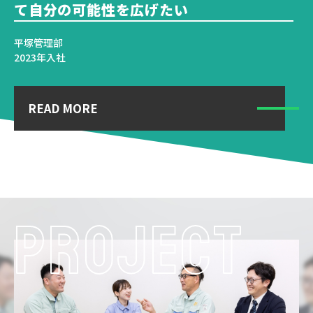
-UNIVERSAL RECRUIT SITE
て自分の可能性を広げたい
平塚管理部
環
2023年入社
2
READ MORE
PROJECT